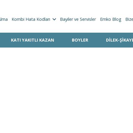
Alma
Kombi Hata Kodları
Bayiler ve Servisler
Emko Blog
Biz
KATI YAKITLI KAZAN
BOYLER
DILEK-ŞIKA