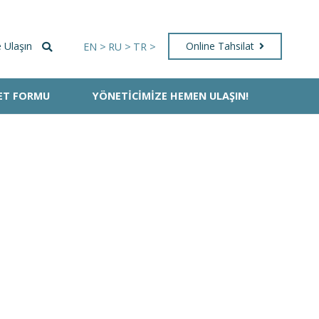
e Ulaşın
Online Tahsilat
EN >
RU >
TR >
YET FORMU
YÖNETICIMIZE HEMEN ULAŞIN!