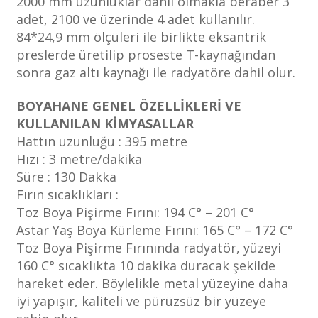
2000 mm uzunluklar dahil olmakla beraber 3
adet, 2100 ve üzerinde 4 adet kullanılır.
84*24,9 mm ölçüleri ile birlikte eksantrik
preslerde üretilip proseste T-kaynağından
sonra gaz altı kaynağı ile radyatöre dahil olur.
BOYAHANE GENEL ÖZELLİKLERİ VE
KULLANILAN KİMYASALLAR
Hattın uzunluğu : 395 metre
Hızı : 3 metre/dakika
Süre : 130 Dakka
Fırın sıcaklıkları :
Toz Boya Pişirme Fırını: 194 C° – 201 C°
Astar Yaş Boya Kürleme Fırını: 165 C° – 172 C°
Toz Boya Pişirme Fırınında radyatör, yüzeyi
160 C° sıcaklıkta 10 dakika duracak şekilde
hareket eder. Böylelikle metal yüzeyine daha
iyi yapışır, kaliteli ve pürüzsüz bir yüzeye