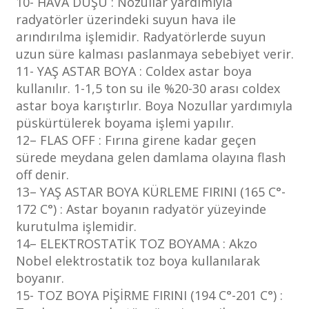
10- HAVA DUŞU : Nozullar yardımıyla
radyatörler üzerindeki suyun hava ile
arındırılma işlemidir. Radyatörlerde suyun
uzun süre kalması paslanmaya sebebiyet verir.
11- YAŞ ASTAR BOYA : Coldex astar boya
kullanılır. 1-1,5 ton su ile %20-30 arası coldex
astar boya karıştırlır. Boya Nozullar yardımıyla
püskürtülerek boyama işlemi yapılır.
12– FLAS OFF : Fırına girene kadar geçen
sürede meydana gelen damlama olayına flash
off denir.
13– YAŞ ASTAR BOYA KÜRLEME FIRINI (165 C°-
172 C°) : Astar boyanın radyatör yüzeyinde
kurutulma işlemidir.
14– ELEKTROSTATİK TOZ BOYAMA : Akzo
Nobel elektrostatik toz boya kullanılarak
boyanır.
15- TOZ BOYA PİŞİRME FIRINI (194 C°-201 C°) :