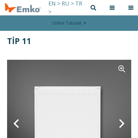
EN >
RU >
TR
>
Online Tahsilat
TİP 11