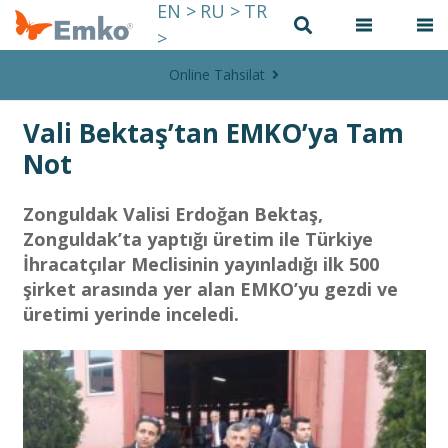
EN >
RU >
TR
>
Online Tahsilat
Vali Bektaş’tan EMKO’ya Tam
Not
Zonguldak Valisi Erdoğan Bektaş,
Zonguldak’ta yaptığı üretim ile Türkiye
İhracatçılar Meclisinin yayınladığı ilk 500
şirket arasında yer alan EMKO’yu gezdi ve
üretimi yerinde inceledi.