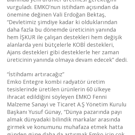
vurguladı. EMKO’nun istihdam açısından da
önemine değinen Vali Erdoğan Bektaş,
“Devletimiz şimdiye kadar ki olduklarından
daha fazla bu dönemde üreticinin yanında
hem İŞKUR ile çalışan destekleri hem değişik
alanlarda yeni bütçelerle KOBİ destekleri,
Ajans destekleri gibi desteklerle her zaman
üreticinin yanında olmaya devam edecek” dedi.
“İstihdamı artıracağız”
Emko Entegre kombi radyatör üretim
tesislerinde üretilen ürünlerin 60 ülkeye
ihracat edildiğini söyleyen EMKO Fenni
Malzeme Sanayi ve Ticaret A.Ş Yönetim Kurulu
Başkanı Yusuf Günay, “Dünya pazarında payı
almak dünyadaki bilindik markalar arasında
girmek ve konumunu muhafaza etmek hatta
günden güne daha da artırmak Emko için çok